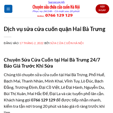
Bỏ
GỌI
qua
NGAY
nội
dung
Dịch vụ sửa cửa cuốn quận Hai Bà Trưng
ĐĂNG VÀO
17 THÁNG 2, 2022
BỞI
SỬA CỬA CUỐN HÀ NỘI
Chuyên Sửa Cửa Cuốn tại Hai Bà Trưng 24/7
Báo Giá Trước Khi Sửa
Chúng tôi chuyên sửa cửa cuốn tại Hai Bà Trưng, Phố Huế,
Bạch Mai, Thanh Nhàn, Minh Khai, Vĩnh Tuy, Lò Đúc, Bạch
Đằng, Trương Định, Đại Cồ Việt, Lê Đại Hành, Nguyễn Du,
Bùi Thị Xuân, Mai Hắc Đế, Đại La và các tuyến phố lân cận.
Khách hàng gọi
0766 129 129
để được tiếp nhận nhanh,
kiểm tra tận nơi trong 20 phút và báo giá rõ ràng trước khi
làm.