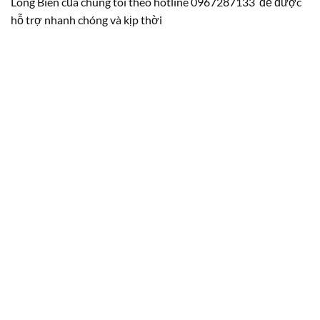
Long Biên của chúng tôi theo hotline 0967287133 để được
hỗ trợ nhanh chóng và kịp thời