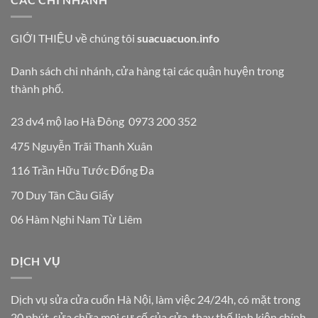
GIỚI THIỆU về chúng tôi
suacuacuon.info
Danh sách chi nhánh, cửa hàng tại các quận huyện trong
thành phố.
23 dv4 mộ lao Hà Đông 0973 200 352
475 Nguyễn Trãi Thanh Xuân
116 Trần Hữu Tước Đống Đa
70 Duy Tân Cầu Giấy
06 Hàm Nghi Nam Từ Liêm
DỊCH VỤ
Dịch vụ
sửa cửa cuốn Hà Nội
, làm việc 24/24h, có mặt trong
20 phút, sửa chữa mọi sự cố của cửa, thay thế linh kiện chính