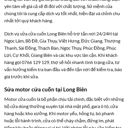
yên tâm về giá cả sẽ đi đôi với chất lượng. Sứ mệnh của
chúng tôi là cung cấp dịch vụ tốt nhất, hiện đại và chỉnh chu
nhất tới quý khách hàng.
Dịch vụ sửa cửa cuốn Long Biên hỗ trợ tận nơi 24/24H tại
Ngọc Lâm, Bồ Đề, Gia Thụy, Việt Hưng, Đức Giang, Thượng
Thanh, Sài Đồng, Thạch Bàn, Ngọc Thụy, Phúc Đồng, Phúc
Lợi, Cự Khối, Giang Biên và các khu vực lân cận. Khi khách
hàng gọi 0766 129 129, thợ sẽ hỏi nhanh tình trạng cửa, tư
vấn hướng kiểm tra ban đầu và đến tận nơi để kiểm tra, báo
giá trước khi sửa.
Sửa motor cửa cuốn tại Long Biên
Motor cửa cuốn là bộ phận chịu tải chính, đặc biệt với những
bộ cửa dùng thường xuyên tại nhà mặt phố, gara ô tô, cửa
hàng hoặc kho xưởng. Khi motor yếu, hỏng tụ, bó phanh
hoặc lỗi hành trình, cửa có thể chạy chậm, đứng im, phát
tiếng kêu hoặc dừng sai vị trí. Với nhóm lỗi này, cần kiểm tra