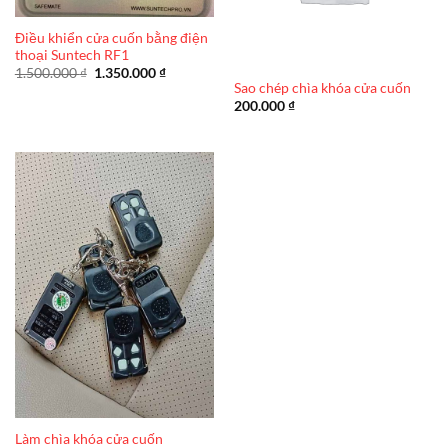
Điều khiển cửa cuốn bằng điện
thoại Suntech RF1
Giá
Giá
1.500.000
₫
1.350.000
₫
gốc
hiện
Sao chép chìa khóa cửa cuốn
là:
tại
200.000
₫
1.500.000 ₫.
là:
1.350.000 ₫.
Làm chìa khóa cửa cuốn