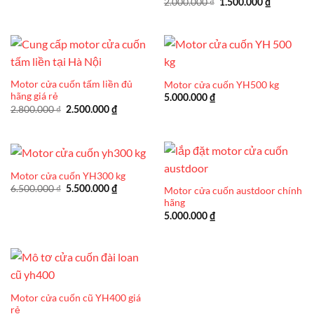
Giá
Giá
2.000.000
₫
1.500.000
₫
gốc
hiện
là:
tại
2.000.000 ₫.
là:
1.500.000
Motor cửa cuốn tấm liền đủ
Motor cửa cuốn YH500 kg
hãng giá rẻ
5.000.000
₫
Giá
Giá
2.800.000
₫
2.500.000
₫
gốc
hiện
là:
tại
2.800.000 ₫.
là:
2.500.000 ₫.
Motor cửa cuốn YH300 kg
Giá
Giá
6.500.000
₫
5.500.000
₫
Motor cửa cuốn austdoor chính
gốc
hiện
hãng
là:
tại
6.500.000 ₫.
là:
5.000.000
₫
5.500.000 ₫.
Motor cửa cuốn cũ YH400 giá
rẻ