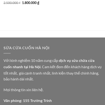
Giá
Giá
2.500.000
₫
1.800.000
₫
gốc
hiện
là:
tại
2.500.000 ₫.
là:
1.800.000 ₫.
SỬA CỬA CUỐN HÀ NỘI
Với kinh nghiệm 10 năm cung cấp
dịch vụ sửa chữa cửa
. Cam kết đem đến khách hàng dịch vụ
cuốn nhanh tại Hà Nội
tốt nhất, giá cạnh tranh nhất, linh kiện thay thế chính hãng,
bảo hành dài nhất.
Mọi thông tin xin liên hệ.
Văn phòng: 155 Trường Trinh