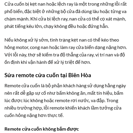
Cửa cuốn bị kẹt nan hoặc lệch ray là một trong những lỗi rất
phổ biến, đặc biệt ở những bộ cửa đã dùng lâu hoặc từng va
chạm mạnh. Khi cửa bị lệch ray, nan cửa có thể cọ xát mạnh,
phát tiếng kêu lớn, chạy không đều hoặc đứng hẳn.
Nếu không xử lý sớm, tình trạng kẹt nan có thể kéo theo
hỏng motor, cong nan hoặc làm ray cửa biến dạng nặng hơn.
Với lỗi này, thợ sẽ kiểm tra độ thẳng của ray, vị trí nan và độ
ổn định khi vận hành để xử lý triệt để hơn.
Sửa remote cửa cuốn tại Biên Hòa
Remote cửa cuốn là bộ phận khách hàng sử dụng hằng ngày
nên rất dễ gặp sự cố như bấm không ăn, mất tín hiệu, bấm
lúc được lúc không hoặc remote rơi nước, va đập. Trong
nhiều trường hợp, lỗi remote khiến khách lầm tưởng cửa
cuốn hỏng nặng hơn thực tế.
Remote cửa cuốn không bấm được